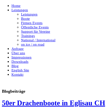
Home
Leistungen
Leistungen
Boote
Firmen Events
Öffentliche Events
Support für Vereine
Trainings
National / International
on ice / on road
Anfrage
Über uns
Impressionen
Downloads
Blog
English Site
Kontakt
Blogbeiträge
50er Drachenboote in Eglisau CH